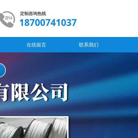
定制咨询热线
18700741037
在线留言
联系我们