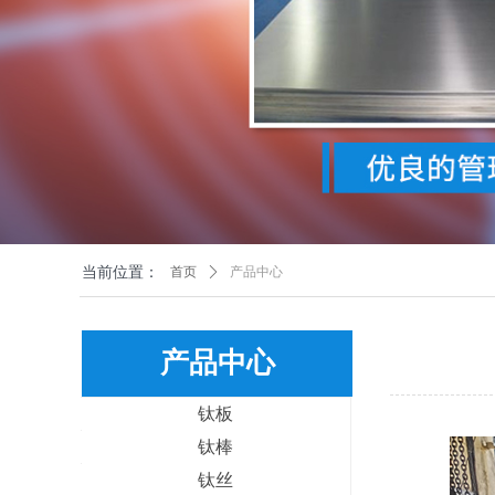
当前位置：
首页
ꄲ
产品中心
产品中心
钛板
钛棒
钛丝