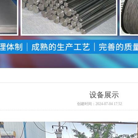
设备展示
创建时间：
2024-07-04
17:52